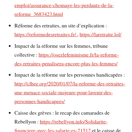
emploi/assurance-chomage-les-perdants-de-la-
reforme_3683423.html
Réforme des retraites, un site d’explication :
https://reformedesretraites.fr/
,
https://laretraite.lol/
Impact de la réforme sur les femmes, tribune
collective :
https://osezlefeminisme.fr/la-reforme-
des-retraites-penalisera-encore-plus-les-femmes/
Impact de la réforme sur les personnes handicapées :
http://clhee.org/2020/01/07/la-reforme-des-retraites-
une-menace-sociale-majeure-pour-lavenir-des-
personnes-handicapees/
Caisse des grèves : le recap des camarades de
Rebellyon :
https://rebellyon.info/Solidarite-
financiere-avec-les-salarie-es-21512
et le caisse de