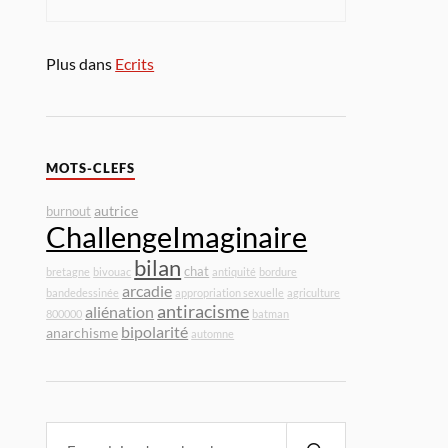
Plus dans
Ecrits
MOTS-CLEFS
autrice
burnout
ChallengeImaginaire
bilan
chat
bretagne
bivouac
antiquité
bordure
arcadie
bandedessinée
appropriation sexuelle
agriculture
antiracisme
aliénation
800000
batman
bipolarité
anarchisme
automne