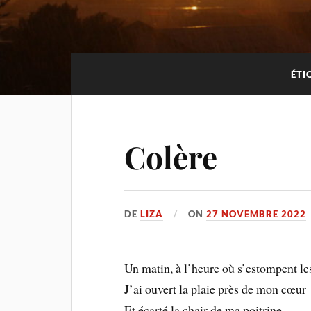
ÉTI
Colère
DE
LIZA
ON
27 NOVEMBRE 2022
Un matin, à l’heure où s’estompent le
J’ai ouvert la plaie près de mon cœur
Et écarté la chair de ma poitrine