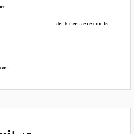
une
des brisées de ce monde
rrées