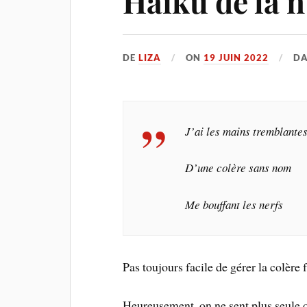
Haïku de la n
DE
LIZA
ON
19 JUIN 2022
D
J’ai les mains tremblante
D’une colère sans nom
Me bouffant les nerfs
Pas toujours facile de gérer la colère
Heureusement, on ne sent plus seule q