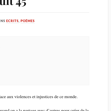
uit 45
ANS
ECRITS
,
POÈMES
s
 face aux violences et injustices de ce monde.
uand on a la partage avec d’autres pour créer de la