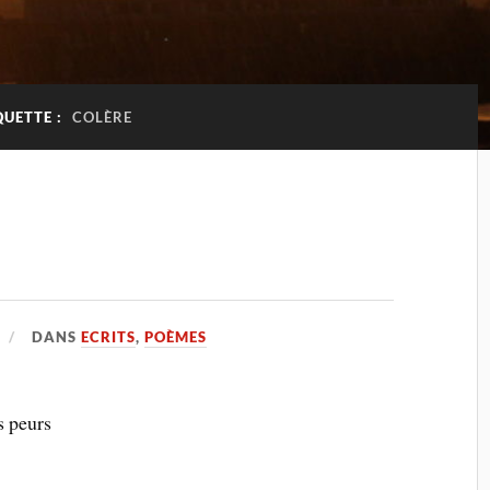
QUETTE :
COLÈRE
DANS
ECRITS
,
POÈMES
s peurs