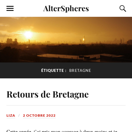
AlterSpheres
ÉTIQUETTE :
BRETAGNE
Retours de Bretagne
LIZA
2 OCTOBRE 2022
Cette année, j’ai pris mon courage à deux mains et je