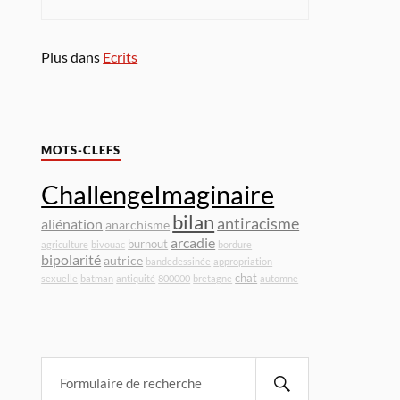
Plus dans
Ecrits
MOTS-CLEFS
ChallengeImaginaire
bilan
antiracisme
aliénation
anarchisme
arcadie
burnout
agriculture
bivouac
bordure
bipolarité
autrice
bandedessinée
appropriation
chat
sexuelle
batman
antiquité
800000
bretagne
automne