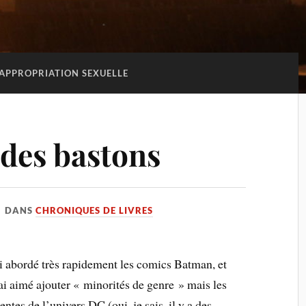
APPROPRIATION SEXUELLE
 des bastons
DANS
CHRONIQUES DE LIVRES
’ai abordé très rapidement les comics Batman, et
ai aimé ajouter « minorités de genre » mais les
es de l’univers DC (oui, je sais, il y a des