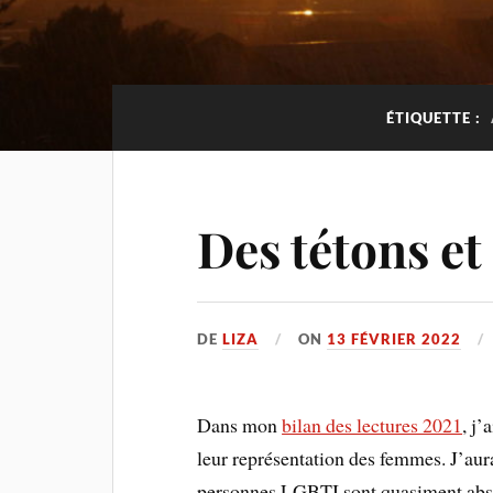
ÉTIQUETTE :
Des tétons et
DE
LIZA
ON
13 FÉVRIER 2022
Dans mon
bilan des lectures 2021
, j
leur représentation des femmes. J’aur
personnes LGBTI sont quasiment absent