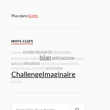
Plus dans
Ecrits
MOTS-CLEFS
arcadie
bipolarité
chat
burnout
automne
bilan
antiracisme
bandedessinée
800000
batman
aliénation
autrice
appropriation sexuelle
antiquité
anarchisme
bordure
bivouac
agriculture
ChallengeImaginaire
bretagne