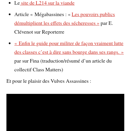
Le
site de L214 sur la viande
Article « Mégabassines : «
Les pouvoirs publics
démultiplient les effets des sécheresses »
par E.
Clévenot sur Reporterre
« Enfin le guide pour militer de façon vraiment lutte
des classes c’est à dire sans bourge dans ses rangs. »
par sur Fina (traduction/résumé d’un article du
collectif Class Matters)
Et pour le plaisir des Vulves Assassines :