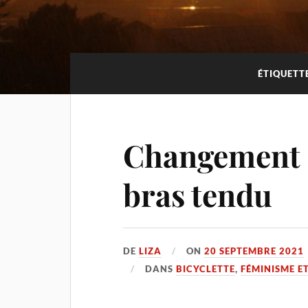
ÉTIQUETT
Changement d
bras tendu
DE
LIZA
ON
20 SEPTEMBRE 2021
DANS
BICYCLETTE
,
FÉMINISME E