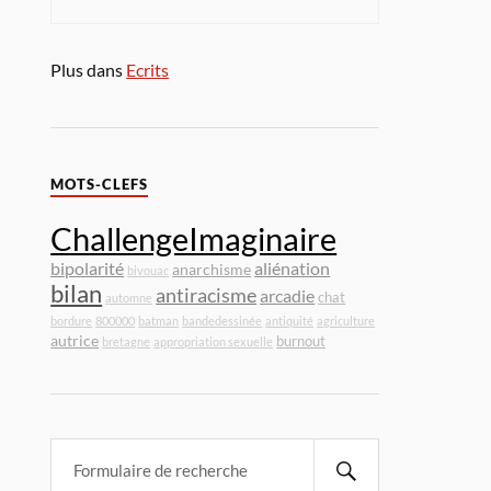
Plus dans
Ecrits
MOTS-CLEFS
ChallengeImaginaire
bipolarité
aliénation
anarchisme
bivouac
bilan
antiracisme
arcadie
chat
automne
bordure
800000
batman
bandedessinée
antiquité
agriculture
autrice
burnout
bretagne
appropriation sexuelle