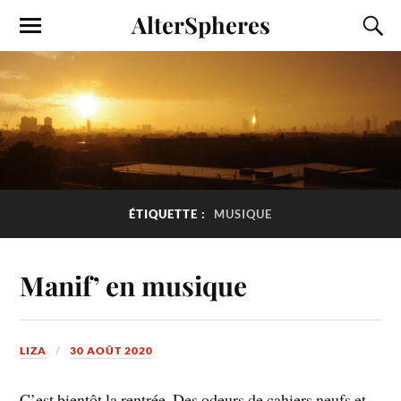
AlterSpheres
ÉTIQUETTE :
MUSIQUE
Manif’ en musique
LIZA
30 AOÛT 2020
C’est bientôt la rentrée. Des odeurs de cahiers neufs et